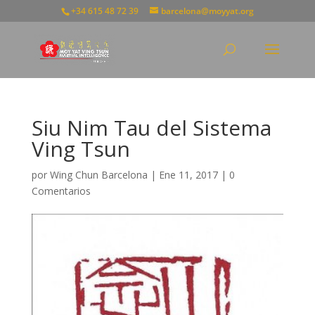
+34 615 48 72 39
barcelona@moyyat.org
Siu Nim Tau del Sistema
Ving Tsun
por
Wing Chun Barcelona
|
Ene 11, 2017
|
0
Comentarios