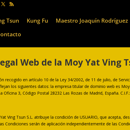
ng Tsun
Kung Fu
Maestro Joaquín Rodríguez
ontacto
egal Web de la Moy Yat Ving T
 recogido en artículo 10 de la Ley 34/2002, de 11 de julio, de Servic
lejan los siguientes datos: la empresa titular de dominio web es Moy
a Oficina 3, Código Postal 28232 Las Rozas de Madrid, España. C.I.F
 Yat Ving Tsun S.L. atribuye la condición de USUARIO, que acepta, de
adas Condiciones serán de aplicación independientemente de las Cond