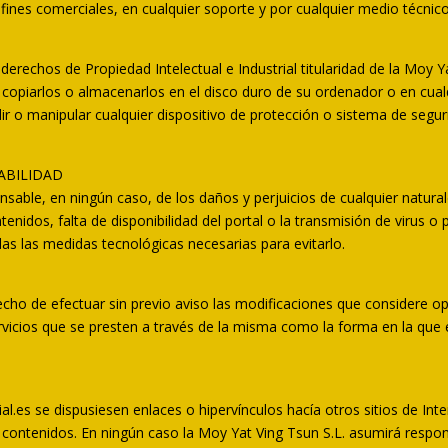
ines comerciales, en cualquier soporte y por cualquier medio técnico,
echos de Propiedad Intelectual e Industrial titularidad de la Moy Yat
, copiarlos o almacenarlos en el disco duro de su ordenador o en cual
dir o manipular cualquier dispositivo de protección o sistema de segur
ABILIDAD
sable, en ningún caso, de los daños y perjuicios de cualquier natural
tenidos, falta de disponibilidad del portal o la transmisión de virus o
s las medidas tecnológicas necesarias para evitarlo.
echo de efectuar sin previo aviso las modificaciones que considere o
ervicios que se presten a través de la misma como la forma en la qu
l.es se dispusiesen enlaces o hipervínculos hacía otros sitios de Int
 y contenidos. En ningún caso la Moy Yat Ving Tsun S.L. asumirá respo