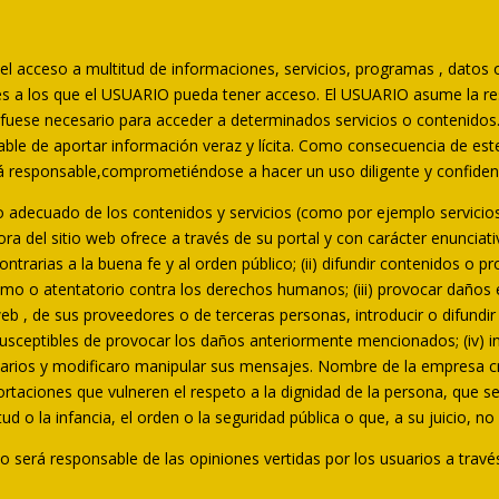
.
acceso a multitud de informaciones, servicios, programas , datos o
tes a los que el USUARIO pueda tener acceso. El USUARIO asume la res
e fuese necesario para acceder a determinados servicios o contenidos
ble de aportar información veraz y lícita. Como consecuencia de est
á responsable,comprometiéndose a hacer un uso diligente y confidenc
decuado de los contenidos y servicios (como por ejemplo servicios 
a del sitio web ofrece a través de su portal y con carácter enunciati
s o contrarias a la buena fe y al orden público; (ii) difundir contenidos 
ismo o atentatorio contra los derechos humanos; (iii) provocar daños e
b , de sus proveedores o de terceras personas, introducir o difundir 
usceptibles de provocar los daños anteriormente mencionados; (iv) inte
uarios y modificaro manipular sus mensajes. Nombre de la empresa cr
rtaciones que vulneren el respeto a la dignidad de la persona, que se
ud o la infancia, el orden o la seguridad pública o que, a su juicio, n
o será responsable de las opiniones vertidas por los usuarios a travé