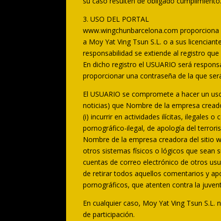
su caso resulten de obligado cumplimiento
3. USO DEL PORTAL
www.wingchunbarcelona.com proporciona el 
a Moy Yat Ving Tsun S.L. o a sus licencian
responsabilidad se extiende al registro qu
En dicho registro el USUARIO será responsa
proporcionar una contraseña de la que ser
El USUARIO se compromete a hacer un uso a
noticias) que Nombre de la empresa creador
(i) incurrir en actividades ilícitas, ilegale
pornográfico-ilegal, de apología del terror
Nombre de la empresa creadora del sitio we
otros sistemas físicos o lógicos que sean s
cuentas de correo electrónico de otros us
de retirar todos aquellos comentarios y apo
pornográficos, que atenten contra la juvent
En cualquier caso, Moy Yat Ving Tsun S.L. n
de participación.