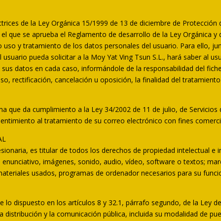
ctrices de la Ley Orgánica 15/1999 de 13 de diciembre de Protección 
el que se aprueba el Reglamento de desarrollo de la Ley Orgánica y
 uso y tratamiento de los datos personales del usuario. Para ello, j
l usuario pueda solicitar a la Moy Yat Ving Tsun S.L., hará saber al us
 sus datos en cada caso, informándole de la responsabilidad del fiche
so, rectificación, cancelación u oposición, la finalidad del tratamien
a que da cumplimiento a la Ley 34/2002 de 11 de julio, de Servicios d
nsentimiento al tratamiento de su correo electrónico con fines come
AL
onaria, es titular de todos los derechos de propiedad intelectual e 
o enunciativo, imágenes, sonido, audio, vídeo, software o textos; ma
 materiales usados, programas de ordenador necesarios para su funcion
 lo dispuesto en los artículos 8 y 32.1, párrafo segundo, de la Ley d
 distribución y la comunicación pública, incluida su modalidad de pues