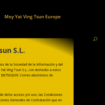
Moy Yat Ving Tsun Europe
sun S.L.
ios de la Sociedad de la Información y del
 Yat Ving Tsun S.L, con domicilio a estos
.: B87502639. Correo electrónico de
sde dicho acceso y/o uso, las Condiciones
iciones Generales de Contratación que en