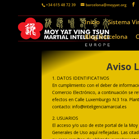
+34 615 48 72 39
barcelona@moyyat.org
Inicio
Sistema Vi
Blog Barcelona
C
Aviso L
1. DATOS IDENTIFICATIVOS
En cumplimiento con el deber de información
Comercio Electrónico, a continuación se ref
efectos en Calle Luxemburgo N:3 1ra. Plant
contacto: info@inteligenciamarcial.es
2. USUARIOS
El acceso y/o uso de este portal de la Moy
Generales de Uso aquí reflejadas. Las cit