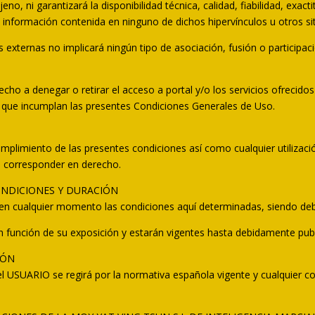
no, ni garantizará la disponibilidad técnica, calidad, fiabilidad, exact
o información contenida en ninguno de dichos hipervínculos u otros sit
s externas no implicará ningún tipo de asociación, fusión o participa
echo a denegar o retirar el acceso a portal y/o los servicios ofrecidos
s que incumplan las presentes Condiciones Generales de Uso.
umplimiento de las presentes condiciones así como cualquier utilizaci
an corresponder en derecho.
ONDICIONES Y DURACIÓN
r en cualquier momento las condiciones aquí determinadas, siendo d
 en función de su exposición y estarán vigentes hasta debidamente pub
IÓN
 el USUARIO se regirá por la normativa española vigente y cualquier c