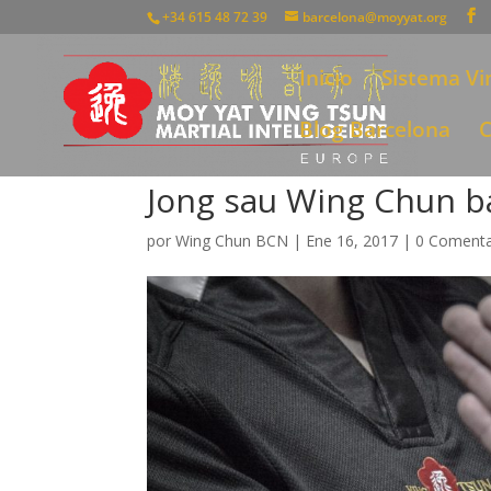
+34 615 48 72 39
barcelona@moyyat.org
Inicio
Sistema Vi
Blog Barcelona
C
Jong sau Wing Chun b
por
Wing Chun BCN
|
Ene 16, 2017
|
0 Comenta