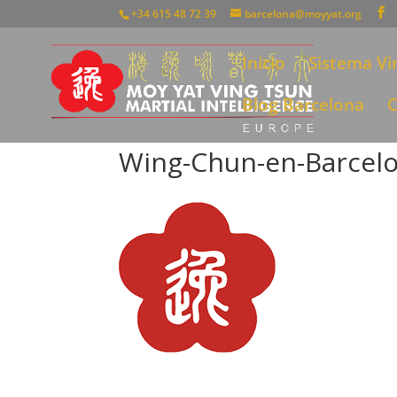
+34 615 48 72 39
barcelona@moyyat.org
Inicio
Sistema Vi
Blog Barcelona
C
Wing-Chun-en-Barcel